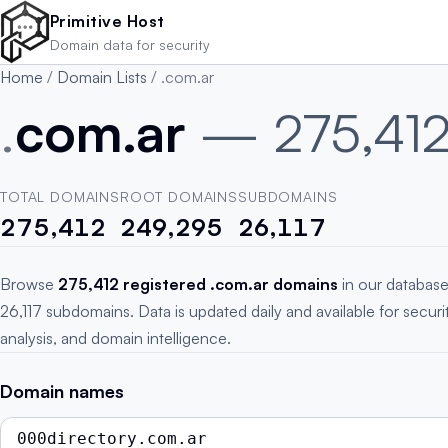
Skip to main content
Primitive Host
Domain data for security
Home
/
Domain Lists
/
.com.ar
.
com.ar
— 275,412
TOTAL DOMAINS
ROOT DOMAINS
SUBDOMAINS
275,412
249,295
26,117
Browse
275,412 registered .com.ar domains
in our database
26,117 subdomains. Data is updated daily and available for secur
analysis, and domain intelligence.
Domain names
000directory.com.ar