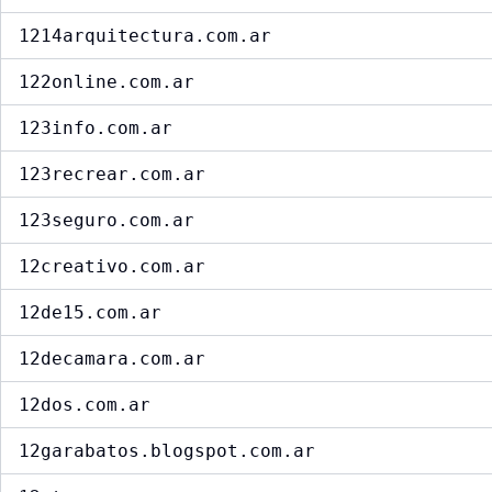
1214arquitectura.com.ar
122online.com.ar
123info.com.ar
123recrear.com.ar
123seguro.com.ar
12creativo.com.ar
12de15.com.ar
12decamara.com.ar
12dos.com.ar
12garabatos.blogspot.com.ar