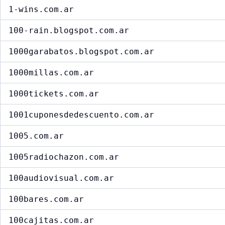
1-wins.com.ar
100-rain.blogspot.com.ar
1000garabatos.blogspot.com.ar
1000millas.com.ar
1000tickets.com.ar
1001cuponesdedescuento.com.ar
1005.com.ar
1005radiochazon.com.ar
100audiovisual.com.ar
100bares.com.ar
100cajitas.com.ar