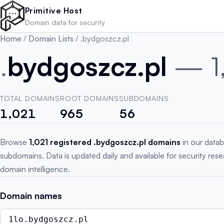
Skip to main content
Primitive Host
Domain data for security
Home
/
Domain Lists
/
.bydgoszcz.pl
.
bydgoszcz.pl
— 1
TOTAL DOMAINS
ROOT DOMAINS
SUBDOMAINS
1,021
965
56
Browse
1,021 registered .bydgoszcz.pl domains
in our datab
subdomains. Data is updated daily and available for security res
domain intelligence.
Domain names
1lo.bydgoszcz.pl