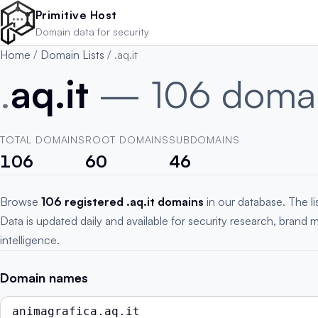
Skip to main content
Primitive Host
Domain data for security
Home
/
Domain Lists
/
.aq.it
.
aq.it
— 106 doma
TOTAL DOMAINS
ROOT DOMAINS
SUBDOMAINS
106
60
46
Browse
106 registered .aq.it domains
in our database. The l
Data is updated daily and available for security research, brand 
intelligence.
Domain names
animagrafica.aq.it