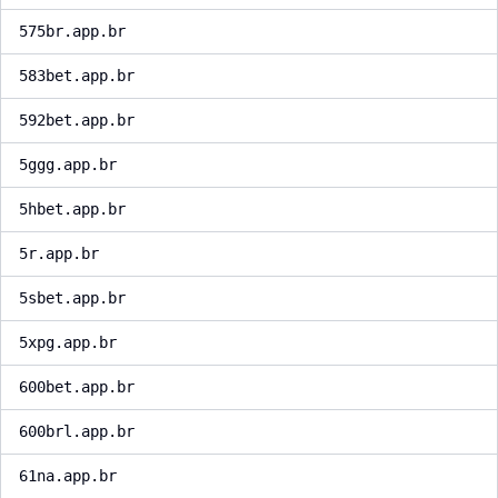
575br.app.br
583bet.app.br
592bet.app.br
5ggg.app.br
5hbet.app.br
5r.app.br
5sbet.app.br
5xpg.app.br
600bet.app.br
600brl.app.br
61na.app.br