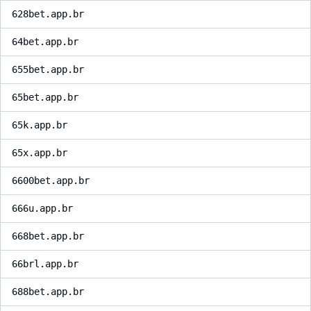
628bet.app.br
64bet.app.br
655bet.app.br
65bet.app.br
65k.app.br
65x.app.br
6600bet.app.br
666u.app.br
668bet.app.br
66brl.app.br
688bet.app.br