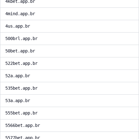
4kbet.app.br
4mind.app.br
4us.app.br
500brl.app.br
50bet.app.br
522bet.app.br
52a.app.br
535bet.app.br
53a.app.br
555bet.app.br
5566bet.app.br
5577bet.app.br