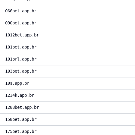
066bet.app.br
090bet.app.br
1012bet.app.br
101bet.app.br
101brl.app.br
103bet.app.br
10s.app.br
1234k.app.br
1288bet.app.br
158bet.app.br
175bet.app.br